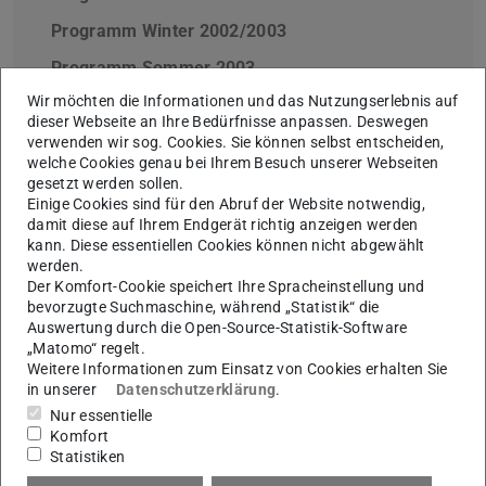
Programm Winter 2002/2003
(PDF-Datei)
(wird in neuem Tab geöf
Programm Sommer 2003
(PDF-Datei)
(wird in neuem Tab geöffnet
Wir möchten die Informationen und das Nutzungserlebnis auf
Programm Winter 2003/2004
(PDF-Datei)
(wird in neuem Tab geöf
dieser Webseite an Ihre Bedürfnisse anpassen. Deswegen
Programm Sommer 2004
(PDF-Datei)
(wird in neuem Tab geöffnet
verwenden wir sog. Cookies. Sie können selbst entscheiden,
welche Cookies genau bei Ihrem Besuch unserer Webseiten
Programm Winter 2004/2005
(PDF-Datei)
(wird in neuem Tab geöf
gesetzt werden sollen.
Einige Cookies sind für den Abruf der Website notwendig,
Programm Sommer 2005
(PDF-Datei)
(wird in neuem Tab geöffnet
damit diese auf Ihrem Endgerät richtig anzeigen werden
kann. Diese essentiellen Cookies können nicht abgewählt
Programm Winter 2005/2006
(PDF-Datei)
(wird in neuem Tab geöf
werden.
Der Komfort-Cookie speichert Ihre Spracheinstellung und
Programm Sommer 2006
(PDF-Datei)
(wird in neuem Tab geöffnet
bevorzugte Suchmaschine, während „Statistik“ die
Programm Winter 2006/2007
(PDF-Datei)
(wird in neuem Tab geöf
Auswertung durch die Open-Source-Statistik-Software
„Matomo“ regelt.
Programm Sommer 2007
(PDF-Datei)
(wird in neuem Tab geöffnet
Weitere Informationen zum Einsatz von Cookies erhalten Sie
in unserer
Datenschutzerklärung
.
Programm Winter 2007/2008
(PDF-Datei)
(wird in neuem Tab geöf
Nur essentielle
Programm Sommer 2008
(PDF-Datei)
(wird in neuem Tab geöffnet
Komfort
Statistiken
Programm Winter 2008/2009
(PDF-Datei)
(wird in neuem Tab geöf