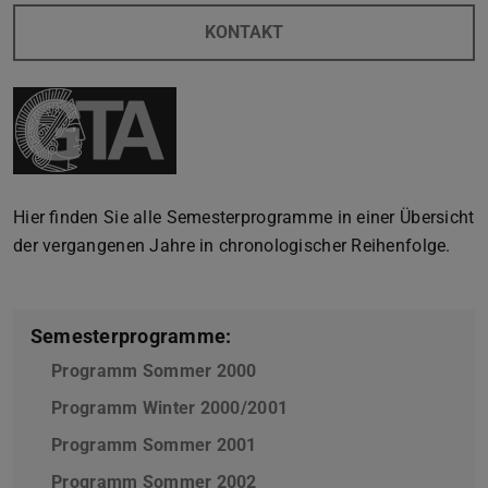
KONTAKT
Hier finden Sie alle Semesterprogramme in einer Übersicht
der vergangenen Jahre in chronologischer Reihenfolge.
Semesterprogramme:
Programm Sommer 2000
(PDF-Datei)
(wird in neuem Tab geöffnet
Programm Winter 2000/2001
(PDF-Datei)
(wird in neuem Tab geöf
Programm Sommer 2001
(PDF-Datei)
(wird in neuem Tab geöffnet
Programm Sommer 2002
(PDF-Datei)
(wird in neuem Tab geöffnet