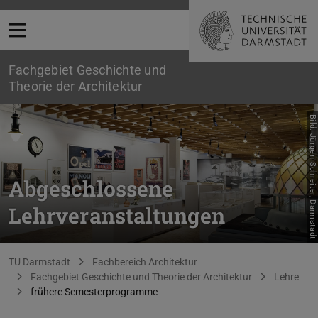
Menü öffnen
Fachgebiet Geschichte und
Theorie der Architektur
Bild: Jürgen Schreiter, Darmstadt
Abgeschlossene
Lehrveranstaltungen
Sie befinden sich hier:
TU Darmstadt
Fachbereich Architektur
Fachgebiet Geschichte und Theorie der Architektur
Lehre
frühere Semesterprogramme