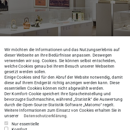
Wir möchten die Informationen und das Nutzungserlebnis auf
dieser Webseite an Ihre Bedürfnisse anpassen. Deswegen
verwenden wir sog. Cookies. Sie können selbst entscheiden,
welche Cookies genau bei Ihrem Besuch unserer Webseiten
gesetzt werden sollen.
Einige Cookies sind für den Abruf der Website notwendig, damit
gebiet Geschichte und Theorie der Architektur
Geschichte und Th
diese auf Ihrem Endgerät richtig anzeigen werden kann. Diese
essentiellen Cookies können nicht abgewählt werden.
Der Komfort-Cookie speichert Ihre Spracheinstellung und
bevorzugte Suchmaschine, während „Statistik“ die Auswertung
durch die Open-Source-Statistik-Software „Matomo“ regelt.
 phil.
Sandra Wagner-Conz
Weitere Informationen zum Einsatz von Cookies erhalten Sie in
unserer
Datenschutzerklärung
.
Nur essentielle
Komfort