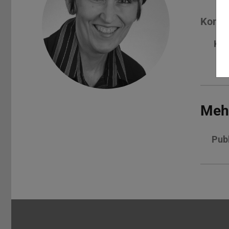
Konta
Kon
Meh
Publ