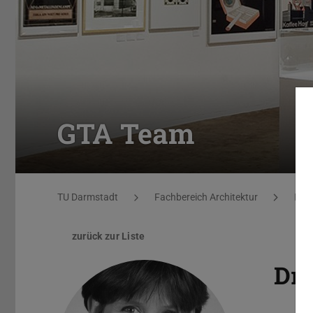
GTA Team
Sie befinden sich hier:
TU Darmstadt
Fachbereich Architektur
Fach
zurück zur Liste
Dr.