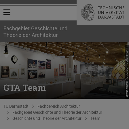
Menü öffnen
Fachgebiet Geschichte und
Theorie der Architektur
Bild: Jürgen Schreiter, Darmstadt
GTA Team
Sie befinden sich hier:
TU Darmstadt
Fachbereich Architektur
Fachgebiet Geschichte und Theorie der Architektur
Geschichte und Theorie der Architektur
Team