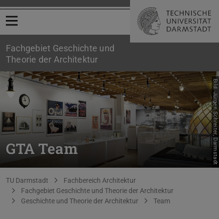
Menü öffnen
Fachgebiet Geschichte und
Theorie der Architektur
Bild: Jürgen Schreiter, Darmstadt
GTA Team
Sie befinden sich hier:
TU Darmstadt
Fachbereich Architektur
Fachgebiet Geschichte und Theorie der Architektur
Geschichte und Theorie der Architektur
Team