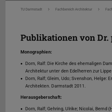
Liste_Ralf Dorn
Sie befinden sich hier:
TU Darmstadt
Fachbereich Architektur
Fach
Publikationen von Dr. 
Monographien:
Dorn, Ralf: Die Kirche des ehemaligen Dam
Architektur unter den Edelherren zur Lipp
Dorn, Ralf; Gleim, Udo; Svenshon, Helge:
Architekten. Darmstadt 2011.
Herausgeberschaft:
Dorn, Ralf; Gehring, Ulrike; Nicolai, Bernd 