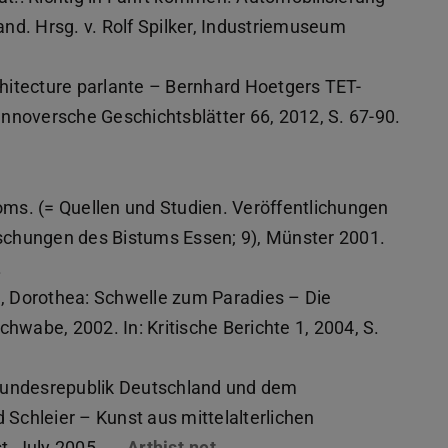
nd. Hrsg. v. Rolf Spilker, Industriemuseum
hitecture parlante – Bernhard Hoetgers TET-
nnoversche Geschichtsblätter 66, 2012, S. 67-90.
ms. (= Quellen und Studien. Veröffentlichungen
orschungen des Bistums Essen; 9), Münster 2001.
.
, Dorothea: Schwelle zum Paradies – Die
chwabe, 2002. In: Kritische Berichte 1, 2004, S.
 Bundesrepublik Deutschland und dem
Schleier – Kunst aus mittelalterlichen
st, July 2005.
Arthist.net
(PDF-Datei)
(wird in neuem Tab geöffnet