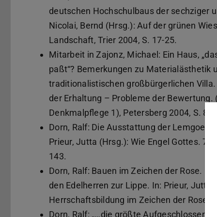
deutschen Hochschulbaus der sechziger und 
Nicolai, Bernd (Hrsg.): Auf der grünen Wies
Landschaft, Trier 2004, S. 17-25.
Mitarbeit in Zajonz, Michael: Ein Haus, „da
paßt“? Bemerkungen zu Materialästhetik 
traditionalistischen großbürgerlichen Vill
der Erhaltung – Probleme der Bewertung. (
Denkmalpflege 1), Petersberg 2004, S. 87-
Dorn, Ralf: Die Ausstattung der Lemgoer Ma
Prieur, Jutta (Hrsg.): Wie Engel Gottes. 70
143.
Dorn, Ralf: Bauen im Zeichen der Rose. Ü
den Edelherren zur Lippe. In: Prieur, Jutta 
Herrschaftsbildung im Zeichen der Rose. B
Dorn, Ralf: „…die größte Aufgeschlossenhe