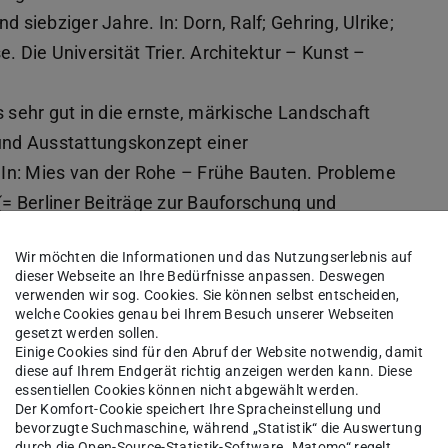
siebziger Jahre. In: Dorn, Ralf; Gehring, Ulrike;
e. Die Universität Trier. Architektur – Kunst –
s sehr gut in die ernste, märkische Landschaft
und Ausstattungskonzept einer
a. In: Mies van der Rohe – Frühe Bauten. Probleme
= Berliner Beiträge zur Bauforschung und
102.
Wir möchten die Informationen und das Nutzungserlebnis auf
rienkirche als Spiegel ihrer Geschichte. In:
dieser Webseite an Ihre Bedürfnisse anpassen. Deswegen
0 Jahre St. Marien Lemgo. Bielefeld 2006, S. 126-
verwenden wir sog. Cookies. Sie können selbst entscheiden,
welche Cookies genau bei Ihrem Besuch unserer Webseiten
gesetzt werden sollen.
berlegungen zu einer dynastischen Baukunst unter
Einige Cookies sind für den Abruf der Website notwendig, damit
diese auf Ihrem Endgerät richtig anzeigen werden kann. Diese
(Hrsg.): Lippe und Livland. Mittelalterliche
essentiellen Cookies können nicht abgewählt werden.
Der Komfort-Cookie speichert Ihre Spracheinstellung und
ielefeld 2008, S. 125-146.
bevorzugte Suchmaschine, während „Statistik“ die Auswertung
it für alles Neue“. Anmerkungen zu Reisen und
durch die Open-Source-Statistik-Software „Matomo“ regelt.