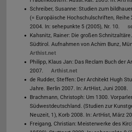
Schreiber, Susanne: Studien zum bildhauer
(= Europäische Hochschulschriften, Reihe X
2004. In: sehepunkte 5 (2005), Nr. 10.
s
Kahsnitz, Rainer: Die großen Schnitzaltäre
Südtirol. Aufnahmen von Achim Bunz, Münc
Arthist.net
(PDF-Datei)
(wird in neuem Tab geöffnet)
Philipp, Klaus Jan: Das Reclam Buch der Arc
2007.
Arthist.net
(PDF-Datei)
(wird in neuem Tab ge
de Rudder, Steffen: Der Architekt Hugh S
Jahre. Berlin 2007. In: ArtHist, Juni 2008.
Brachmann, Christoph: Um 1300. Vorparleri
Südwestdeutschland. (Studien zur Kunstge
Neuzeit, 1), Korb 2008. In: ArtHist, März 2
Freigang, Christian: Meisterwerke des Kirc