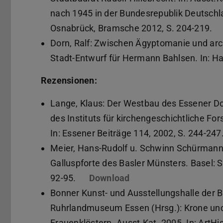
nach 1945 in der Bundesrepublik Deutschla
Osnabrück, Bramsche 2012, S. 204-219.
Dorn, Ralf: Zwischen Ägyptomanie und arc
Stadt-Entwurf für Hermann Bahlsen. In: Ha
Rezensionen:
Lange, Klaus: Der Westbau des Essener Do
des Instituts für kirchengeschichtliche F
In: Essener Beiträge 114, 2002, S. 244-247
Meier, Hans-Rudolf u. Schwinn Schürmann
Galluspforte des Basler Münsters. Basel: S
92-95.
Download
Bonner Kunst- und Ausstellungshalle der
Ruhrlandmuseum Essen (Hrsg.): Krone und 
Frauenklöstern. Ausst.Kat. 2005. In: ArtHi