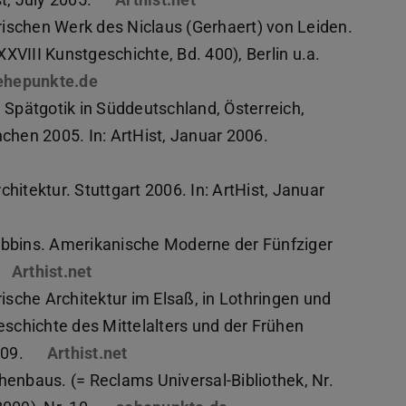
ischen Werk des Niclaus (Gerhaert) von Leiden.
XVIII Kunstgeschichte, Bd. 400), Berlin u.a.
ehepunkte.de
. Spätgotik in Süddeutschland, Österreich,
hen 2005. In: ArtHist, Januar 2006.
hitektur. Stuttgart 2006. In: ArtHist, Januar
öffnet)
tubbins. Amerikanische Moderne der Fünfziger
Arthist.net
(PDF-Datei)
(wird in neuem Tab geöffnet)
sche Architektur im Elsaß, in Lothringen und
schichte des Mittelalters und der Frühen
009.
Arthist.net
(PDF-Datei)
(wird in neuem Tab geöffnet)
henbaus. (= Reclams Universal-Bibliothek, Nr.