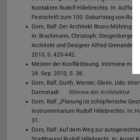
Kontakten Rudolf Hillebrechts. In: Auffarth,
Festschrift zum 100. Geburtstag von Rudol
Dorn, Ralf: Der Architekt Bruno Möhring (
In: Brachmann, Christoph; Steigenberger, 
Architekt und Designer Alfred Grenander un
2010, S. 423-442.
Meister der Konfliktlösung. Interview mit 
24. Sep. 2010, S. 36.
Dorn, Ralf, Durth, Werner; Gleim, Udo: Inte
Darmstadt.
Stimme der Architektur
Dorn, Ralf: „Planung ist schöpferische G
Instrumentarium Rudolf Hillebrechts. In: 
31.
Dorn, Ralf: Auf dem Weg zur autogerechte
Stadtbaurat Rudolf Hillebrecht. In: Ausst.