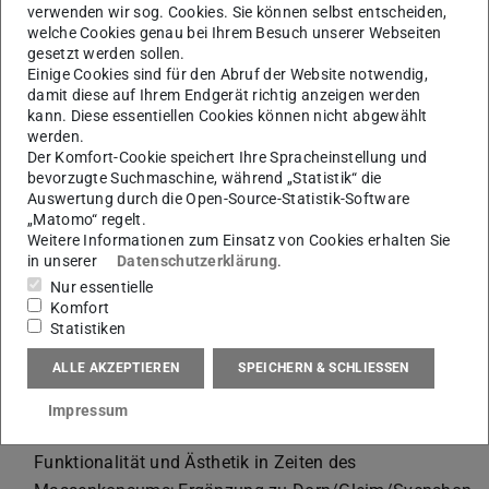
Darmstadt 2005
verwenden wir sog. Cookies. Sie können selbst entscheiden,
Wechselwirkungen Berlin – Amsterdam 1920–1940.
welche Cookies genau bei Ihrem Besuch unserer Webseiten
gesetzt werden sollen.
Red. Ingrid Ostermann. Darmstadt 2004
Einige Cookies sind für den Abruf der Website notwendig,
Monumentalität. Red. Kai Krauskopf. Darmstadt 2004
damit diese auf Ihrem Endgerät richtig anzeigen werden
Wiederaufbau Rotterdam – Metamorphosen einer
kann. Diese essentiellen Cookies können nicht abgewählt
werden.
Stadt. Red. Ingrid Ostermann. Darmstadt 2004
Der Komfort-Cookie speichert Ihre Spracheinstellung und
Die Architekturentwicklung des 20. Jahrhunderts bis in
bevorzugte Suchmaschine, während „Statistik“ die
Auswertung durch die Open-Source-Statistik-Software
die 1930er Jahre in den Niederlanden. Red. Ingrid
„Matomo“ regelt.
Ostermann. Darmstadt 2004
Weitere Informationen zum Einsatz von Cookies erhalten Sie
Die Universität als Freilichtmuseum. Darmstädter
in unserer
Datenschutzerklärung
.
Hochschulbauten im Wandel der Zeit. Red. Sandra
Nur essentielle
Komfort
Wagner mit Brigitte Kuntzsch. Darmstadt 2001
Statistiken
ALLE AKZEPTIEREN
SPEICHERN & SCHLIESSEN
Sonstige Publikationen
Impressum
Gleim, Udo: Großversandhaus Quelle in Nürnberg.
Funktionalität und Ästhetik in Zeiten des