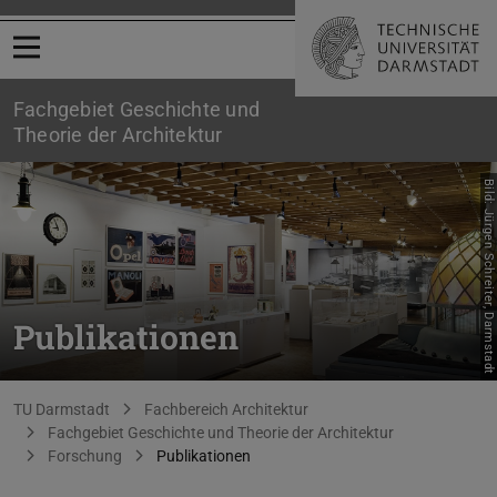
Menü öffnen
Fachgebiet Geschichte und
Theorie der Architektur
Bild: Jürgen Schreiter, Darmstadt
Publikationen
Sie befinden sich hier:
TU Darmstadt
Fachbereich Architektur
Fachgebiet Geschichte und Theorie der Architektur
Forschung
Publikationen